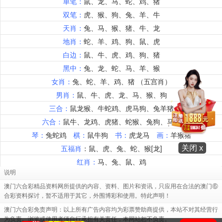
关闭 x
说明
澳门六合彩精品资料网所提供的内容、资料、图片和资讯，只应用在合法的澳门⑥
合彩资料探讨，暂不适用于其它，外围博彩和使用。特此声明！
澳门六合彩免责声明：以上所有广告内容均为彩票赞助商提供，本站不对其经营行
为负责。浏览或使用者须自行承担有关责任，本网站恕不负责。