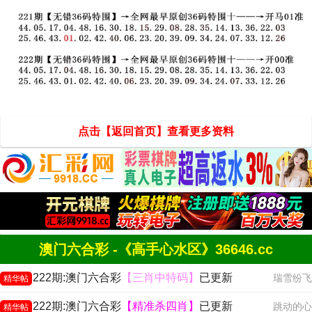
点击【返回首页】查看更多资料
澳门六合彩 -《高手心水区》36646.cc
222期:澳门六合彩
【三肖中特码】
已更新
瑞雪纷飞
精华帖
222期:澳门六合彩
【精准杀四肖】
已更新
跳动的心
精华帖