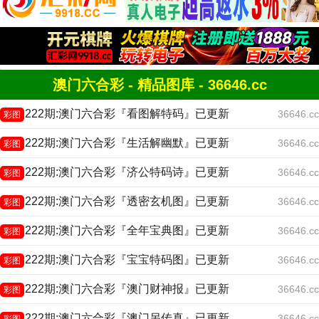
澳门六合彩 - 精品图库 - 36646.cc
222期:澳门六合彩『看图解特码』已更新
36646.cc
彩图
222期:澳门六合彩『生活解幽默』已更新
36646.cc
彩图
222期:澳门六合彩『济公特码诗』已更新
36646.cc
彩图
222期:澳门六合彩『透密玄机图』已更新
36646.cc
彩图
222期:澳门六合彩『全年宝典图』已更新
36646.cc
彩图
222期:澳门六合彩『宝宝特码图』已更新
36646.cc
彩图
222期:澳门六合彩『澳门财神报』已更新
36646.cc
彩图
222期:澳门六合彩『澳门另传真』已更新
36646.cc