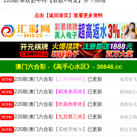
220期:单双必中特【双数+马龙】开？00准
点击【返回首页】查看更多资料
澳门六合彩 -《高手心水区》- 36646.cc
220期:澳门六合彩
【三肖中特码】
已更新
瑞雪纷飞
精华帖
220期:澳门六合彩
【精准杀四肖】
已更新
跳动的心
精华帖
220期:澳门六合彩
【吃菜肉草肖】
已更新
喜闻乐见
精华帖
220期:澳门六合彩
【九宫禁三肖】
已更新
必由之地
精华帖
220期:澳门六合彩
【买啥开啥％】
已更新
雨过天晴
精华帖