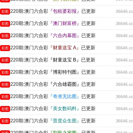
220期:澳门六合彩
『包租婆彩报』
已更新
36646.cc
彩图
220期:澳门六合彩
『澳门财富榜』
已更新
36646.cc
彩图
220期:澳门六合彩
『六合内幕图』
已更新
36646.cc
彩图
220期:澳门六合彩
『财童送宝 A』
已更新
36646.cc
彩图
220期:澳门六合彩
『财童送宝 B』
已更新
36646.cc
彩图
220期:澳门六合彩
『博彩特刊图』
已更新
36646.cc
彩图
220期:澳门六合彩
『六合雄霸图』
已更新
36646.cc
彩图
220期:澳门六合彩
『奇准无比图』
已更新
36646.cc
彩图
220期:澳门六合彩
『美女数码料』
已更新
36646.cc
彩图
220期:澳门六合彩
『普度众生图』
已更新
36646.cc
彩图
220期:澳门六合彩
『彩民之家图』
已更新