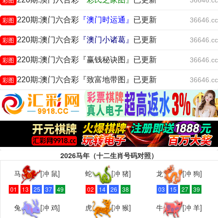
36646.cc
彩图
220期:澳门六合彩
『澳门时运通』
已更新
36646.cc
彩图
220期:澳门六合彩
『澳门小诸葛』
已更新
36646.cc
彩图
220期:澳门六合彩『赢钱秘诀图』已更新
36646.cc
彩图
220期:澳门六合彩『致富地带图』已更新
36646.cc
彩图