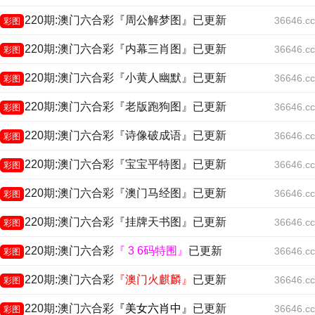
220期:澳门六合彩『周公解梦图』已更新
36646.cc
彩图
220期:澳门六合彩『内幕三肖图』已更新
36646.cc
彩图
220期:澳门六合彩『小黄人幽默』已更新
36646.cc
彩图
220期:澳门六合彩『老版跑狗图』已更新
36646.cc
彩图
220期:澳门六合彩『诗像破成语』已更新
36646.cc
彩图
220期:澳门六合彩『宝宝平特图』已更新
36646.cc
彩图
220期:澳门六合彩『澳门马经图』已更新
36646.cc
彩图
220期:澳门六合彩『挂牌天书图』已更新
36646.cc
彩图
220期:澳门六合彩
『 3 6码特围』
已更新
36646.cc
彩图
220期:澳门六合彩
『澳门火麒麟』
已更新
36646.cc
彩图
220期:澳门六合彩
『美女六肖中』
已更新
36646.cc
彩图